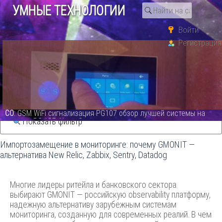
УМНЫЕ ТЕХНОЛОГИИ
Войти
Регистрация
Поиск по тегу «new relic»
Статьи
СО
: GSM WiFi сигнализация PG107 обзор лучшей системы на
сегодня.PG 107 Alarm System - видео
Показать фильтр
Импортозамещение в мониторинге: почему GMONIT —
альтернатива New Relic, Zabbix, Sentry, Datadog
Многие лидеры ритейла и банковского сектора
выбирают GMONIT — российскую observability платформу,
надежную альтернативу зарубежным системам
мониторинга, созданную для современных реалий. В чем