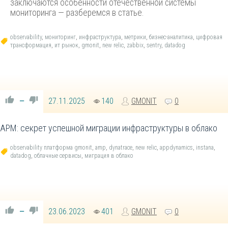
заключаются особенности отечественной системы
мониторинга — разберемся в статье.
observability
,
мониторинг
,
инфраструктура
,
метрики
,
бизнес-аналитика
,
цифровая
трансформация
,
ит рынок
,
gmonit
,
new relic
,
zabbix
,
sentry
,
datadog
27.11.2025
140
GMONIT
0
—
APM: секрет успешной миграции инфраструктуры в облако
observability платформа gmonit
,
amp
,
dynatrace
,
new relic
,
appdynamics
,
instana
,
datadog
,
облачные сервисы
,
миграция в облако
23.06.2023
401
GMONIT
0
—