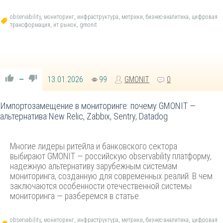
observability
,
мониторинг
,
инфраструктура
,
метрики
,
бизнес-аналитика
,
цифровая
трансформация
,
ит рынок
,
gmonit
13.01.2026
99
GMONIT
0
—
Импортозамещение в мониторинге: почему GMONIT —
альтернатива New Relic, Zabbix, Sentry, Datadog
Многие лидеры ритейла и банковского сектора
выбирают GMONIT — российскую observability платформу,
надежную альтернативу зарубежным системам
мониторинга, созданную для современных реалий. В чем
заключаются особенности отечественной системы
мониторинга — разберемся в статье.
observability
,
мониторинг
,
инфраструктура
,
метрики
,
бизнес-аналитика
,
цифровая