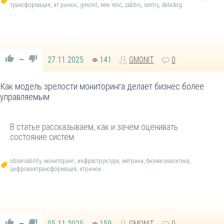
трансформация
,
ит рынок
,
gmonit
,
new relic
,
zabbix
,
sentry
,
datadog
27.11.2025
141
GMONIT
0
—
Как модель зрелости мониторинга делает бизнес более
управляемым
В статье рассказываем, как и зачем оценивать
состояние систем.
observability
,
мониторинг
,
инфраструктура
,
метрики
,
бизнес-аналитика
,
цифроваятрансформация
,
итрынок
05.11.2025
159
GMONIT
0