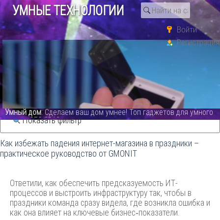
УМНЫЕ ТЕХНОЛОГИИ
Войти
Регистрация
Поиск по тегу «observability»
Статьи
Новости
Умный дом
: Сделаем ваш дом умнее! Топ гаджетов для умного
дома с CES 2019 - видео
Показать фильтр
Как избежать падения интернет-магазина в праздники –
практическое руководство от GMONIT
Ответили, как обеспечить предсказуемость ИТ-
процессов и выстроить инфраструктуру так, чтобы в
праздники команда сразу видела, где возникла ошибка и
как она влияет на ключевые бизнес‑показатели.