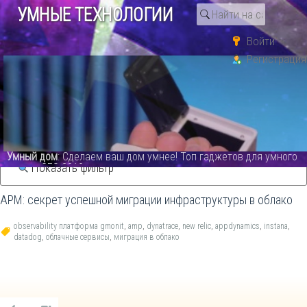
УМНЫЕ ТЕХНОЛОГИИ
Войти
Регистрация
Поиск по тегу «dynatrace»
Статьи
Умный дом
: Сделаем ваш дом умнее! Топ гаджетов для умного
дома с CES 2019 - видео
Показать фильтр
APM: секрет успешной миграции инфраструктуры в облако
observability платформа gmonit
,
amp
,
dynatrace
,
new relic
,
appdynamics
,
instana
,
datadog
,
облачные сервисы
,
миграция в облако