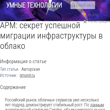
УМНЫЕ ТЕХНОЛОГИИ
Войти
Статьи
Разработка ПО
Регистрация
APM: секрет успешной
миграции инфраструктуры в
облако
Информация о статье
Тип статьи:
Авторская
Источник:
gmonit.ru
Содержание
Российский рынок облачных сервисов уже несколько
лет подряд демонстрирует стабильный рост. По
данным
аналитической компании Canalys, объем мирового рынка