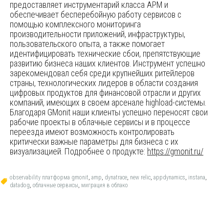
предоставляет инструментарий класса APM и
обеспечивает бесперебойную работу сервисов с
помощью комплексного мониторинга
производительности приложений, инфраструктуры,
пользовательского опыта, а также помогает
идентифицировать технические сбои, препятствующие
развитию бизнеса наших клиентов. Инструмент успешно
зарекомендовал себя среди крупнейших ритейлеров
страны, технологических лидеров в области создания
цифровых продуктов для финансовой отрасли и других
компаний, имеющих в своем арсенале highload-системы.
Благодаря GMonit наши клиенты успешно переносят свои
рабочие проекты в облачные сервисы и в процессе
переезда имеют возможность контролировать
критически важные параметры для бизнеса с их
визуализацией. Подробнее о продукте:
https://gmonit.ru/
observability платформа gmonit
,
amp
,
dynatrace
,
new relic
,
appdynamics
,
instana
,
datadog
,
облачные сервисы
,
миграция в облако