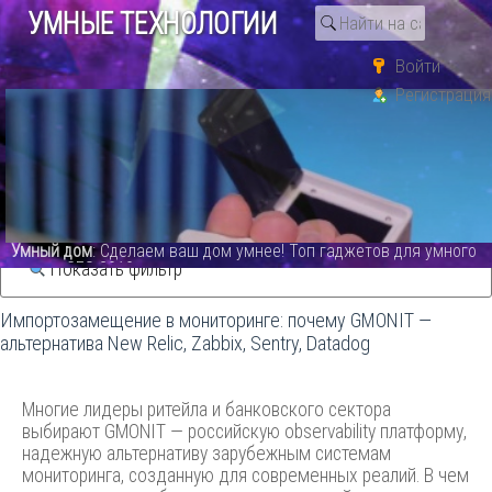
УМНЫЕ ТЕХНОЛОГИИ
Войти
Регистрация
Поиск по тегу «zabbix»
Статьи
 Топ гаджетов для умного
СО
: GSM WiFi сигнализация PG107 о
Показать фильтр
сегодня.PG 107 Alarm System - виде
Импортозамещение в мониторинге: почему GMONIT —
альтернатива New Relic, Zabbix, Sentry, Datadog
Многие лидеры ритейла и банковского сектора
выбирают GMONIT — российскую observability платформу,
надежную альтернативу зарубежным системам
мониторинга, созданную для современных реалий. В чем