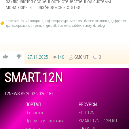
заключаются особенности отечественной системы
мониторинга — разберемся в статье.
observability
,
мониторинг
,
инфраструктура
,
метрики
,
бизнес-аналитика
,
цифровая
трансформация
,
ит рынок
,
gmonit
,
new relic
,
zabbix
,
sentry
,
datadog
27.11.2025
140
GMONIT
0
—
SMART.12N
12NEWS © 2002-2026 18+
ПОРТАЛ
РЕСУРСЫ
О проекте
EDU.12N
Правила и политика
SMART.12N
12N.RU
Контакты
ITBION.RU