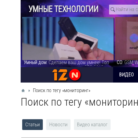
УМНЫЕ ТЕХНОЛОГИИ
нее! Топ
СО
: GSM WiFi сигнализация PG107 обзор
Умный до
2019 -
лучшей системы на сегодня.PG 107 Alarm
Обзор умн
System - видео
ВИДЕО
Поиск по тегу «мониторинг»
Поиск по тегу «мониторин
Статьи
Новости
Видео каталог