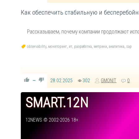
Как обеспечить стабильную и бесперебойн
Рассказываем, почему компании продолжают испо
observability
,
мониторинг
,
ит
,
разработка
,
метрики
,
аналитика
,
sap
28.02.2025
302
GMONIT
0
—
SMART.12N
12NEWS © 2002-2026 18+