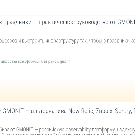
в праздники – практическое руководство от GMON
цессов и выстроить инфраструктуру так, чтобы в праздники ко
,
цифровая трансформация
,
ит рынок
,
gmonit
MONIT — альтернатива New Relic, Zabbix, Sentry, 
бирают GMONIT — российскую observability платформу, надеж