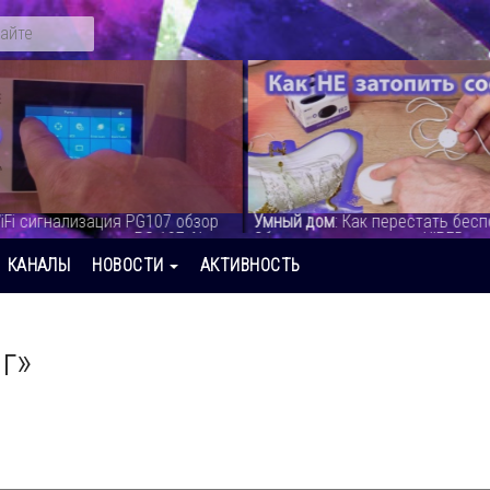
м
: Как перестать беспокоиться.
Умный дом
: Умная розетка Powe
ых датчиков HIPER - видео
видео
КАНАЛЫ
НОВОСТИ
АКТИВНОСТЬ
г»