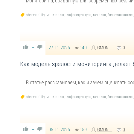
мониторинга, созданную для современных реалий.
observability
,
мониторинг
,
инфраструктура
,
метрики
,
бизнес-аналитика
27.11.2025
140
GMONIT
0
—
Как модель зрелости мониторинга делает
В статье рассказываем, как и зачем оценивать со
observability
,
мониторинг
,
инфраструктура
,
метрики
,
бизнес-аналитика
05.11.2025
159
GMONIT
0
—