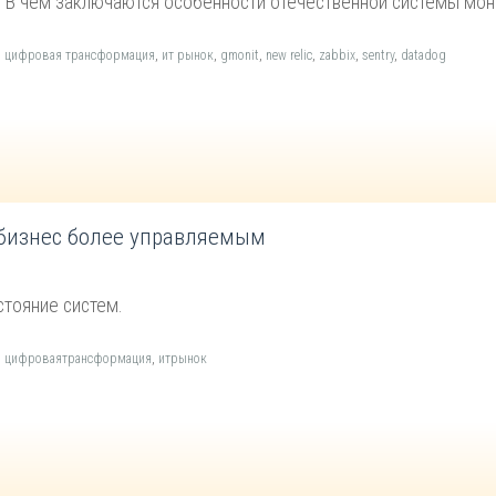
 В чем заключаются особенности отечественной системы мони
,
цифровая трансформация
,
ит рынок
,
gmonit
,
new relic
,
zabbix
,
sentry
,
datadog
 бизнес более управляемым
стояние систем.
,
цифроваятрансформация
,
итрынок