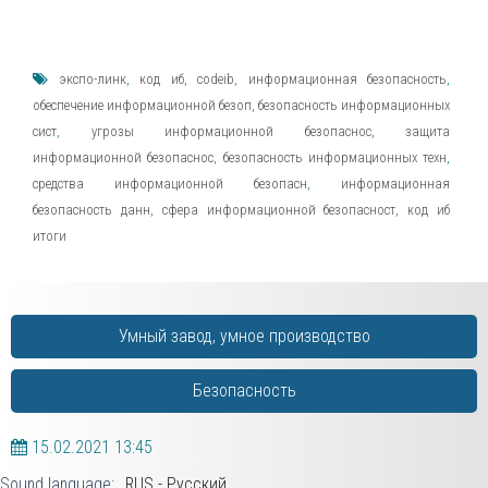
экспо-линк
,
код иб
,
codeib
,
информационная безопасность
,
обеспечение информационной безоп
,
безопасность информационных
сист
,
угрозы информационной безопаснос
,
защита
информационной безопаснос
,
безопасность информационных техн
,
средства информационной безопасн
,
информационная
безопасность данн
,
сфера информационной безопасност
,
код иб
итоги
Умный завод, умное производство
Безопасность
15.02.2021
13:45
Sound language:
RUS - Русский