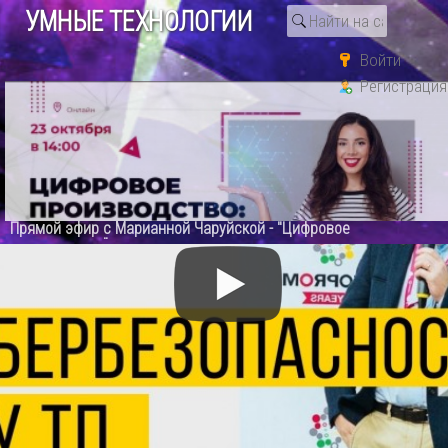
УМНЫЕ ТЕХНОЛОГИИ
Войти
АСУ ТП: Что случилось с кибербезопасностью АСУ ТП - видео
HD
Регистрация
Прямой эфир с Марианной Чаруйской - "Цифровое
производство"
: