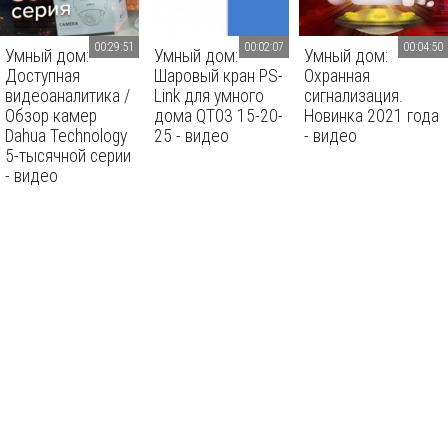
00:29:51
00:02:07
00:04:50
Умный дом:
Умный дом:
Умный дом:
Доступная
Шаровый кран PS-
Охранная
видеоаналитика /
Link для умного
сигнализация.
Обзор камер
дома QT03 15-20-
Новинка 2021 года
Dahua Technology
25 - видео
- видео
5-тысячной серии
- видео