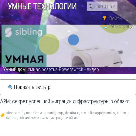
УМНЫЕ ТЕХНОЛОГИИ
Войти
Регистрация
Поиск по тегу «облачные
сервисы»
Статьи
Новости
Видео каталог
Умный дом
: Умная розетка Powerswitch - видео
Показать фильтр
APM: секрет успешной миграции инфраструктуры в облако
observability платформа gmonit
,
amp
,
dynatrace
,
new relic
,
appdynamics
,
instana
,
datadog
,
облачные сервисы
,
миграция в облако