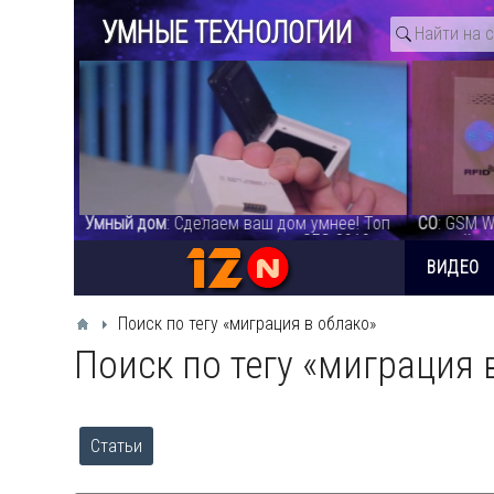
УМНЫЕ ТЕХНОЛОГИИ
,
Умный дом
: Сделаем ваш дом умнее! Топ
СО
: GSM W
гаджетов для умного дома с CES 2019 -
лучшей си
видео
System - 
ВИДЕО
Поиск по тегу «миграция в облако»
Поиск по тегу «миграция 
Статьи