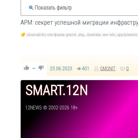
Показать фильтр
APM: секрет успешной миграции инфрастру
observability платформа gmonit
,
amp
,
dynatrace
,
new relic
,
appdynamics
23.06.2023
401
GMONIT
0
—
SMART.12N
12NEWS © 2002-2026 18+