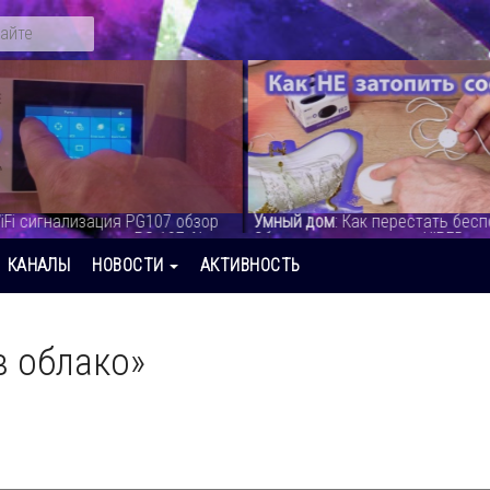
iFi сигнализация PG107 обзор
Умный дом
: Как перестать бесп
стемы на сегодня.PG 107 Alarm
Обзор умных датчиков HIPER - в
видео
КАНАЛЫ
НОВОСТИ
АКТИВНОСТЬ
в облако»