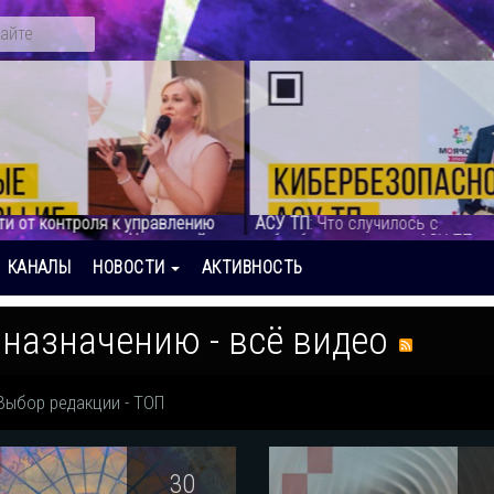
ти от контроля к управлению
АСУ ТП
: Что случилось с
ивными данными. Новые кейсы
кибербезопасностью АСУ ТП - 
ионной безо
:
КАНАЛЫ
НОВОСТИ
АКТИВНОСТЬ
 назначению - всё видео
Выбор редакции - ТОП
30