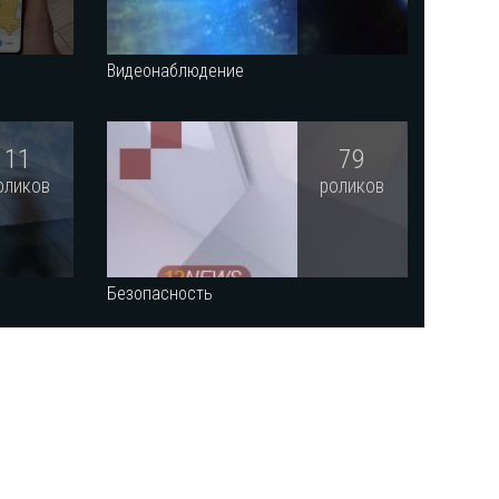
Видеонаблюдение
11
79
оликов
роликов
Безопасность