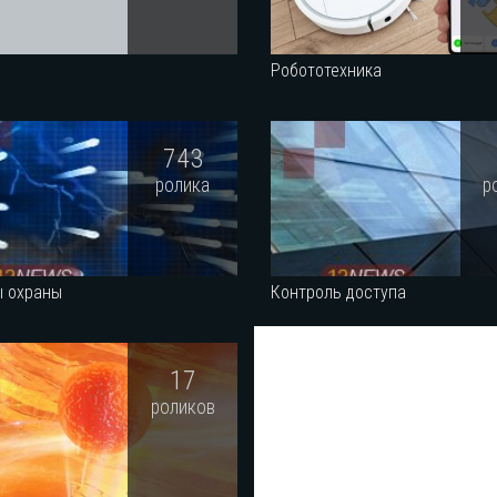
Робототехника
743
ролика
р
ы охраны
Контроль доступа
17
роликов