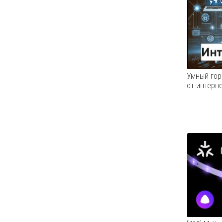
было заф
случаев 
что в пя
Земли, р
интервь
InfoWatc.
Умный гор
от интерн
Цифрови
стремите
формат «
сервисы.
бумажны
повлияла
дистанци
предприн