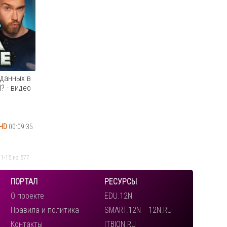
вления с
Содержание: ✔️00:50 Автоматизация
контроля за расписанием охраны
объектов. ✔️07:51 Оптимизация списка
R-D (PLC)
обслуживающего персонала. ✔️10:56
й
Разделение прав для пользователей.
...
 данных в
? - видео
Cмотреть видео
HD
00:09:35
 в
1-15 из 577
х
ях
ПОРТАЛ
РЕСУРСЫ
кже
О проекте
EDU.12N
и узнаем
Правила и политика
SMART.12N
12N.RU
Контакты
ITBION.RU