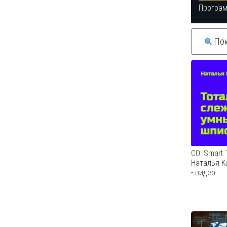
Програ
Пок
СО: Smart 
Наталья К
- видео
#касперс
#инфобез