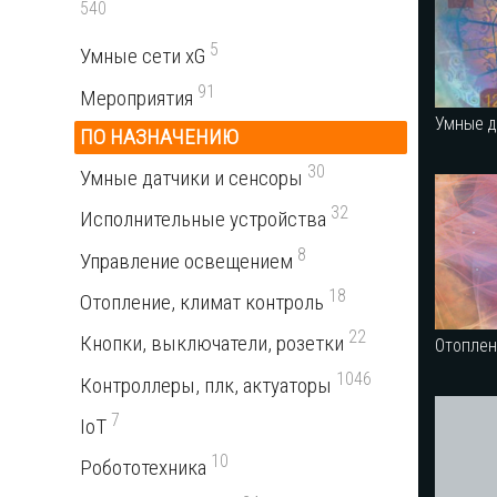
540
5
Умные сети xG
91
Мероприятия
Умные д
ПО НАЗНАЧЕНИЮ
30
Умные датчики и сенсоры
32
Исполнительные устройства
8
Управление освещением
18
Отопление, климат контроль
22
Кнопки, выключатели, розетки
Отоплен
1046
Контроллеры, плк, актуаторы
7
IoT
10
Робототехника