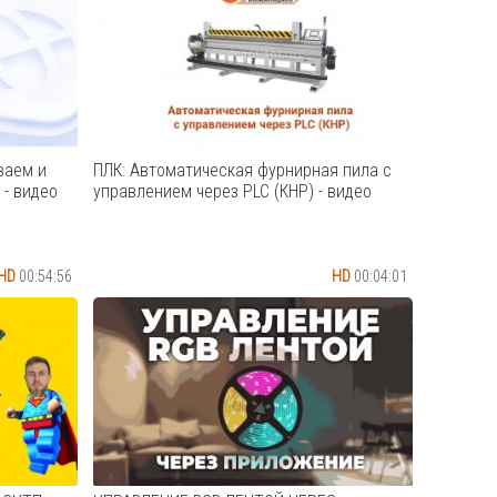
подключению к ПЛК PROMPOWER
PMP30. 00:00 Вступление 01:06
Установка 02:26 Настройка окружения
06:28 Подключение к ПЛК Ссылка на
скачивание Codesys:
https://store.codesys.com/ Версия...
Cмотреть видео
ваем и
ПЛК: Автоматическая фурнирная пила с
 - видео
управлением через PLC (КНР) - видео
HD
00:54:56
HD
00:04:01
рвиса; *
Автоматическая фурнирная пила с
ти; *
управлением через PLC (КНР)
on
Cмотреть видео
т
к на
ARL —
поз...