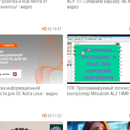
Cмотреть видео
er-розетка и RGB-лента от
АСУ ТП: Собираем карьеру: ИБ 
ачалось! - видео
видео
HD
00:19:47
сертифицированные Matter
Что делать если Вы молодой
i устройства на нашем рынке
специалист, хотите в ИБ, но т
йского производителя –
в направлениях? - Как выбрат
ые розетка и RGB-лента. Мы с
специализацию ИБ по душе и 
блюдаем самое начало
прогадать? - От чего зависит
 нового протокола, который,
развитие в каждом направлен
всему, станет единым и
Эти и другие вопросы мы буд
....
рассматривать ...
Cмотреть видео
Cмотреть видео
тва информационной
ПЛК: Программируемый логичес
ти для ОС Astra Linux - видео
контроллер Mitsubishi AL2-14MR-
HD
00:51:02
OCS, «‎Группы Астра» и
Программируемый логический
е технологии». Вебинар
контроллер Mitsubishi AL2-10M