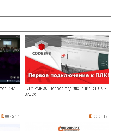
тов КИИ:
ПЛК: PMP30: Первое подключение к ПЛК! -
видео
HD
00:45:17
HD
00:08:13
ления
Короткое обучающее видео по
установке Codesys и первому