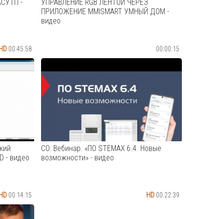
АСУТП -
УПРАВЛЕНИЕ RGB ЛЕНТОЙ ЧЕРЕЗ
ПРИЛОЖЕНИЕ MMISMART УМНЫЙ ДОМ -
видео
HD
00:45:58
00:00:15
Друзья, всем привет! В этом видео мы
еряетесь
расскажем и покажем вам, как легко и
ь
удобно управлять RGB лентой в вашем
не
умном доме через наше специальное
 успешное
приложение от MiMiSmart.- Настройка
ии ИБ?
световых эффектов и цвета на RGB
ем
ленте. - Удобное управление...
Cмотреть видео
кий
СО: Вебинар. «ПО STEMAX 6.4. Новые
D - видео
возможности» - видео
HD
00:14:15
HD
00:22:39
Вебинар по новым возможностям ПО
R-D (ПЛК)
STEMAX 6.4 от 7 декабря 2023 года.