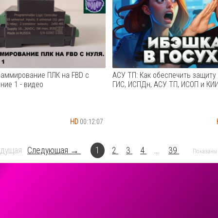
н теме обеспечения
Расширьте свои системы упра
ости контура средствами ОС
точностью и надежностью
nux. Спикеры рассказали о
Программируемый логический
е рабочего места для
контроллер Mitsubishi AL2-10M
ной подписи и безопасного
является вершиной передово
окументами н...
промышленной автома...
Cмотреть видео
Cмотреть видео
раммирование ПЛК на FBD с
АСУ ТП: Как обеспечить защиту
ние 1 - видео
ГИС, ИСПДн, АСУ ТП, ИСОП и КИИ
HD
00:12:07
1: Создание алгоритма
Информационные системы
й сигнализации от 1 из 5 до 5
персональных данных (ИСПДн)
дущая
Следующая →
1
2
3
4
...
39
Показаны 
еременной уставкой
России. Узнаем о требования
вом аварийных событий. В
законодательства, обязанност
пользуются: - ПЛК M245; -
государственных органов и
зработки zWorkBench; - детали
классификации систем. Мы та
ого конструктора "Знаток".
обсудим меры безопасности,
регламентированные ФСТЭК, 
о значим...