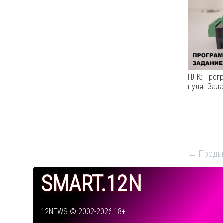
посвящё
безопасн
Astra Li
настройк
электрон
обмена д
ПЛК: Прог
нуля. Зада
Задание 
аварийно
← Преды
из 5 с п
количест
SMART.12N
видео ис
среда ра
из детск
Само...
12NEWS © 2002-2026 18+