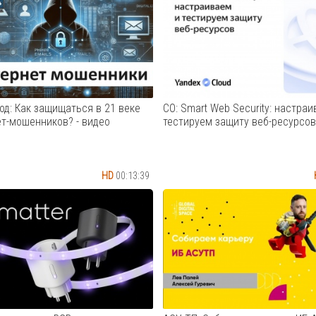
иксировано около 40 млрд
Cмотреть видео
утечки персональных данных,
ть раз превышает население
ассказала в эксклюзивном
ю президент группы компаний
..
Cмотреть видео
од: Как защищаться в 21 веке
СО: Smart Web Security: настраи
ет-мошенников? - видео
тестируем защиту веб-ресурсов
HD
00:13:39
зация в нашей стране
Мы показали: * архитектуру се
льно набирает обороты. В
настройку профиля безопаснос
онлайн» уходят многие
настройку WAF — Web Applicati
 Как скоро мы уйдем от
Firewall, который обеспечивае
х носителей к цифровым? Как
обнаружение и блокировку ата
 пандемия на развитие
веб-приложения; * настройку 
онных услуг? И что
Advanced Rate Limiter, который 
имают в Государств...
Cмотреть видео