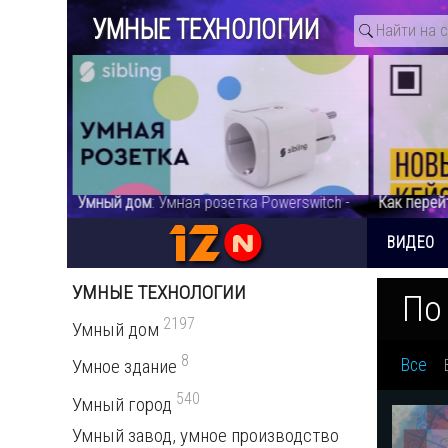
УМНЫЕ ТЕХНОЛОГИИ
коиться.
Умный дом
: Умная розетка Powerswitch -
Как перей
део
видео
корпорат
информац
ВИДЕО
УМНЫЕ ТЕХНОЛОГИИ
По
2197
Умный дом
8
Все
Умное здание
540
Умный город
Умный завод, умное производство