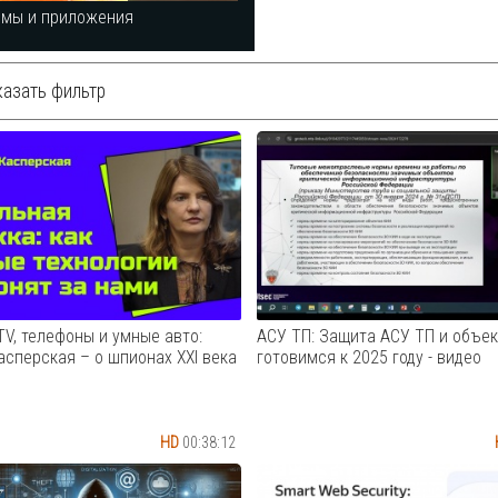
ммы и приложения
азать фильтр
TV, телефоны и умные авто:
АСУ ТП: Защита АСУ ТП и объек
асперская – о шпионах XXI века
готовимся к 2025 году - видео
HD
00:38:12
кая #infowatch
16.10.2024 Начальник 8 управ
опасность В 2023 году в мире
ФСТЭК России Торбенко Е.Б.