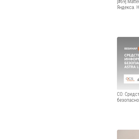
[#69] Matt
Яндекса. Н
Первые 
over WiF
от росси
популярн
вами на
расцвета
судя по 
массовым
СО: Средс
безопаснос
Вебинар 
«Цифровы