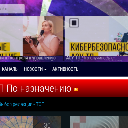
ти от контроля к управлению
АСУ ТП
: Что случилось с
ивными данными. Новые кейсы
кибербезопасностью АСУ ТП - 
ионной безо
:
КАНАЛЫ
НОВОСТИ
АКТИВНОСТЬ
П По назначению
Выбор редакции - ТОП
30