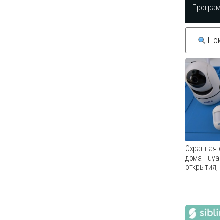
Програ
Пок
Охранная 
дома Tuya 
открытия,
Охранная
умного д