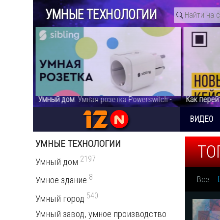
УМНЫЕ ТЕХНОЛОГИИ
коиться.
Умный дом
: Умная розетка Powerswitch -
Как перей
део
видео
корпорат
информац
ВИДЕО
УМНЫЕ ТЕХНОЛОГИИ
ТО
2197
Умный дом
8
Все
Умное здание
540
Умный город
Умный завод, умное производство