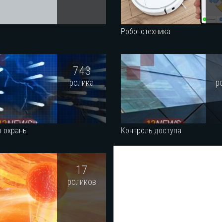
Робототехника
743
ролика
р
ы охраны
Контроль доступа
17
роликов