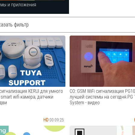
ммы и приложения
азать фильтр
сигнализация KERUI для умного
СО: GSM WiFi сигнализация PG1
smart wifi камера, датчики
лучшей системы на сегодня.PG 
 дви
System - видео
HD
00:09:25
 сигнализация KERUI для
Лучшая GSM WiFi сигнализаци
ома Tuya smart wifi камера,
на сегодня в своей ценовой ка