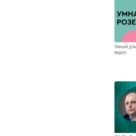
датчики 
Умный дом
видео
Умная ро
розетка,
выключа
команде 
Соответс
позволя
включенн
когда ва