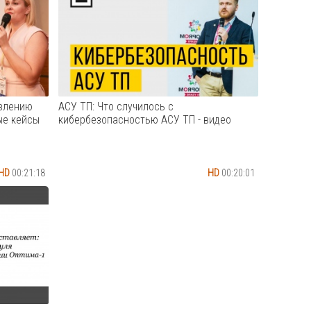
во
воды (HIPER IoT W1); – умный пульт ДУ
(HIPER IoT IR2).Рассказываю, как
ожно
больше никогда не терять пульт к
стему
телевизору и кондиционеру, о
жность
задымлении и протечке воды узн...
Cмотреть видео
авлению
АСУ ТП: Что случилось с
ые кейсы
кибербезопасностью АСУ ТП - видео
HD
00:21:18
HD
00:20:01
равлению
Что случилось с кибербезопасностью
вые
АСУ ТП? Антон Шипулин. Менеджер по
асности.
развитию решений по безопасности
альный
критической инфраструктуры.
h.
Лаборатория Касперского.
Cмотреть видео