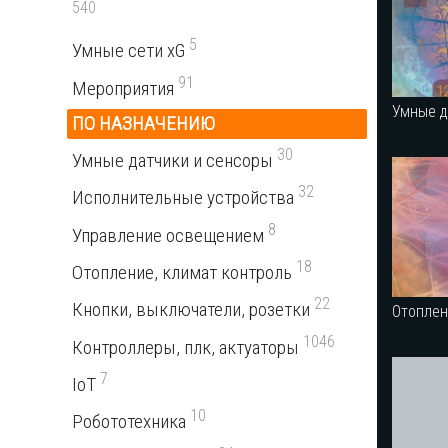
540
5
Умные сети xG
91
Мероприятия
Умные д
ПО НАЗНАЧЕНИЮ
30
Умные датчики и сенсоры
32
Исполнительные устройства
8
Управление освещением
18
Отопление, климат контроль
22
Кнопки, выключатели, розетки
Отоплен
1046
Контроллеры, плк, актуаторы
7
IoT
10
Робототехника