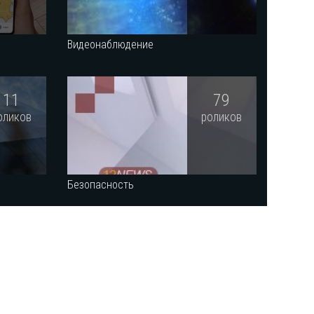
Видеонаблюдение
11
79
оликов
роликов
Безопасность