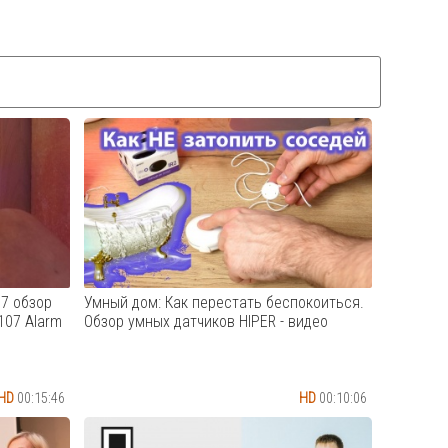
07 обзор
Умный дом: Как перестать беспокоиться.
107 Alarm
Обзор умных датчиков HIPER - видео
HD
00:15:46
HD
00:10:06
я PG107
Обзор трех умных датчиков: –
тегории.
задымления (HIPER IoT S1); – протечки