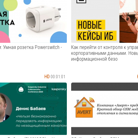
открытия, дви
Это функциональное устройст
работающее с проводными и
Cмотреть видео
беспроводными датчиками. М
организовывать недорогую си
охраны дома или офиса. Наде
работы о...
Cмотреть видео
: Умная розетка Powerswitch -
Как перейти от контроля к упр
корпоративными данными. Нов
информационной безо
HD
00:01:01
зетка это электрическая
Как перейти от контроля к уп
 способная включаться и
корпоративными данными. Но
ться автоматически или по
кейсы информационной безоп
со смартфона.
Светлана Марьясова. Регион
твенно, умная розетка
представитель в СФО. InfoWatc
ет автоматизировать любой
Cмотреть видео
ый в нее прибор.⠀ Хорошо,
ша розетка не пр...