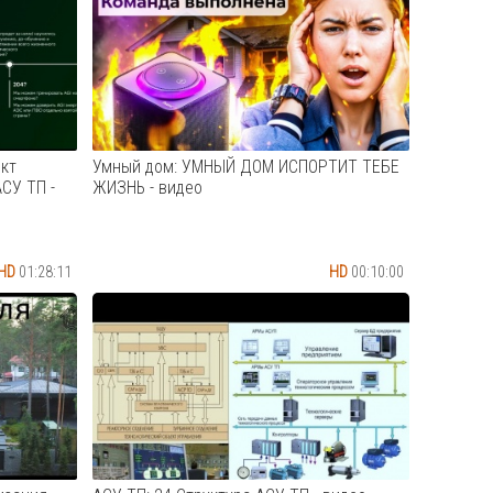
с, но и
карниза и мотора Aqara
я о
Cмотреть видео
ти. С
лось без
кт
Умный дом: УМНЫЙ ДОМ ИСПОРТИТ ТЕБЕ
СУ ТП -
ЖИЗНЬ - видео
HD
01:28:11
HD
00:10:00
одня и
УМНЫЙ ДОМ ИСПОРТИТ ТЕБЕ ЖИЗНЬ
олонин
Cмотреть видео
ущий
.ru/,
мы
/, эксперт
...