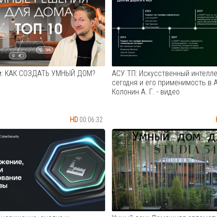
дом не просто реагирует на ва
Cмотреть видео
помогает экономить, заботитс
вашем комфорте и безопаснос
чего начать, чтобы всё получи
лишних заморочек? Ка...
Cмотреть видео
м: КАК СОЗДАТЬ УМНЫЙ ДОМ?
АСУ ТП: Искусственный интелле
сегодня и его применимость в А
Колонин А. Г. - видео
HD
00:06:32
те комфорт? Системы умного
Искусственный интеллект сег
ановятся неотъемлемым
его применимость в АСУ ТП К
ом современного интерьера,
Антон Германович, к.т.н., вед
качество жизни и делая её
специалист НГУ https://www.nsu
мфортной и безопасной.
архитектор "Модульные Систе
видео: 0:40 Что такое умный
Торнадо" https://tornado.nsk.ru
8 Системы освещения 2:20
Российского совета по междун
з...
Cмотреть видео
Cмотреть видео