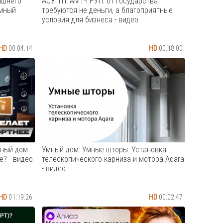
ашнего
АСУ ТП: АМТ-ГРУП: от государства
Умный
требуются не деньги, а благоприятные
условия для бизнеса - видео
HD
00:04:14
HD
00:18:00
н «Умный
#современнаяэлектроника
е
#импортозамещение #АСУТП #Альфа
аются с
#автоматизация Интервью с
 видео
Вячеславом Половинко, руководителем
вильон,
направления собственных продуктов
ющие
АМТ-ГРУП на Форуме для
овые
специалистов по автоматизации «PRO
автоматизацию: Обеспечение те...
Cмотреть видео
мный дом
Умный дом: Умные шторы: Установка
? - видео
телескопического карниза и мотора Aqara
- видео
HD
01:19:26
HD
00:02:47
—
В ролике вы ознакомитесь с
то ваш
установкой верхнего телескопического