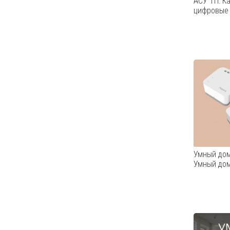
АСУ ТП: К
цифровые 
В этом в
аналого
ТП. Узна
преобраз
в цифров
квантова
передаёт
Умный дом
Умный дом
Реле одн
без нейт