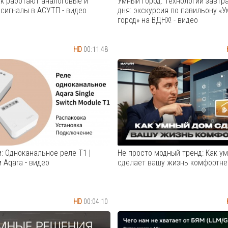
ак работают аналоговые и
Умный город: Технологии завтр
сигналы в АСУТП - видео
дня: экскурсия по павильону «
город» на ВДНХ! - видео
HD
00:11:48
идео разберём, как работают
Добро пожаловать в павильо
вые и цифровые сигналы в АСУ
город» на ВДНХ! Это место, гд
ем, как происходит
передовые технологии встреч
ование аналогового сигнала
повседневной жизнью. В этом
ой, что такое дискретизация и
мы расскажем, как устроен па
ние, а также как сигнал
и покажем самые захватыва
ся от датчиков до ПЛК. 0:0...
экспонаты. Узнайте, как цифр
технол...
Cмотреть видео
Cмотреть видео
: Одноканальное реле Т1 |
Не просто модный тренд: Как у
 Aqara - видео
сделает вашу жизнь комфортнее
HD
00:04:10
оканальное Т1 (с нейтралью/
Когда дом становится умнее 
рали)
меняется всё! Представьте, ч