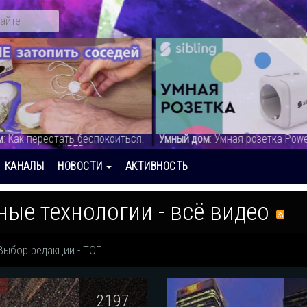
ный дом
: Умная розетка Powerswitch -
Умный город
: Умные гор
део
интересных. - видео
КАНАЛЫ
НОВОСТИ
АКТИВНОСТЬ
ные технологии - всё видео
Выбор редакции - ТОП
2197