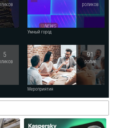
оликов
роликов
Умный город
5
91
оликов
ролик
Мероприятия