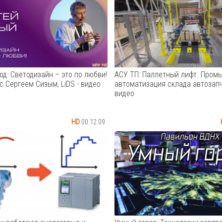
од: Светодизайн – это по любви!
АСУ ТП: Паллетный лифт. Пром
с Сергеем Сизым, LiDS - видео
автоматизация склада автозапч
видео
HD
00:12:09
Автоматическая транспортир
система с промышленным па
лифтом. Система предназначе
перемещения грузов на поддо
пятиуровневую складскую си
хранения товара (автозапчаст
Комплекс изготовленного ООО
"Норматив" ...
Cмотреть видео