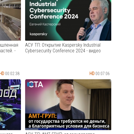
ышленная
АСУ ТП: Открытие Kaspersky Industrial
астей. -
Cybersecurity Conference 2024 - видео
HD
00:02:38
HD
00:07:06
овочная
Выступление Е.В. Касперского, которое
ллетным
открывает конференцию Kaspersky
н для
Industrial Cybersecurity Conference
нах на
2024#KasperskyConference2024
стему
#Кибербезопасность #ИБ #АСУТП
ей).
#Антивирус #Kaspersky
#ЕвгенийКасперский
Cмотреть видео