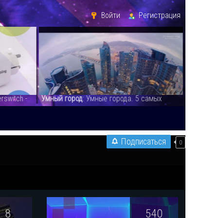
Войти
Регистрация
ода. 5 самых
Как перейти от контроля к управлению
А
корпоративными данными. Новые кейсы
к
информационной безо
:
Подписаться
0
8
540