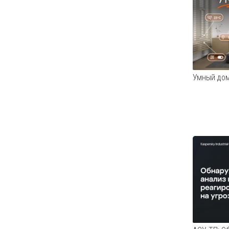
Умный до
Вы люби
дома ст
элемент
улучшая 
более ко
Тайминг 
дом? 1:3
Умные ро