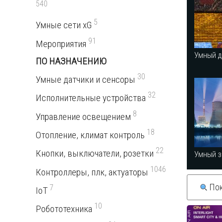
540
5
Умные сети xG
91
Мероприятия
Умный 
ПО НАЗНАЧЕНИЮ
30
Умные датчики и сенсоры
32
Исполнительные устройства
8
Управление освещением
18
Отопление, климат контроль
22
Кнопки, выключатели, розетки
Умный з
1046
Контроллеры, плк, актуаторы
Пок
7
IoT
10
Робототехника