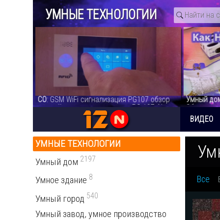
УМНЫЕ ТЕХНОЛОГИИ
ия PG107 обзор
Умный дом
: Как перестать беспокоиться.
Ум
ня.PG 107 Alarm
Обзор умных датчиков HIPER - видео
ви
ВИДЕО
УМНЫЕ ТЕХНОЛОГИИ
Ум
2197
Умный дом
8
Все
Умное здание
540
Умный город
Умный завод, умное производство