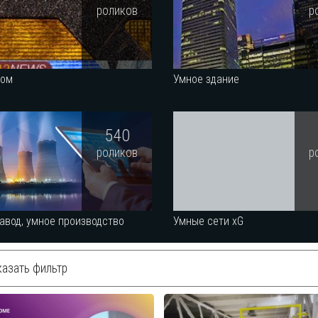
роликов
р
дом
Умное здание
540
роликов
р
авод, умное производство
Умные сети xG
азать фильтр