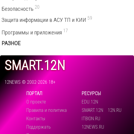
20
Безопасность
59
Защита информации в АСУ ТП и КИИ
17
Программы и приложения
РАЗНОЕ
SMART.12N
12NEWS © 2002-2026 18+
ПОРТАЛ
РЕСУРСЫ
О проекте
EDU.12N
Правила и политика
SMART.12N
12N.RU
Контакты
ITBION.RU
Поддержать
12NEWS.RU