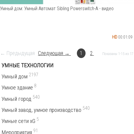
Умный дом: Умный Автомат Sibling Powerswitch-A - видео
HD
00:01:09
← Предыдущая
Следующая →
1
2
Показаны 1-15 из 17
УМНЫЕ ТЕХНОЛОГИИ
2197
Умный дом
8
Умное здание
540
Умный город
540
Умный завод, умное производство
5
Умные сети xG
91
Мероприятия