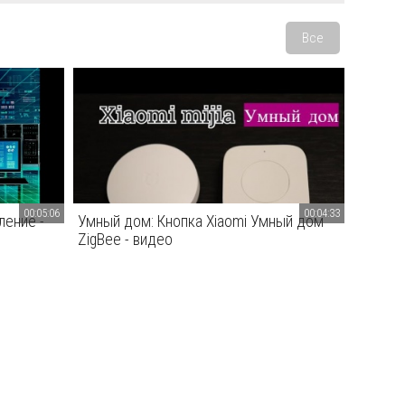
Все
00:05:06
00:04:33
ление -
Умный дом: Кнопка Xiaomi Умный дом
ZigBee - видео