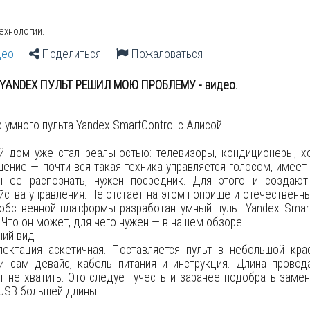
ехнологии.
део
Поделиться
Пожаловаться
YANDEX ПУЛЬТ РЕШИЛ МОЮ ПРОБЛЕМУ - видео.
 умного пульта Yandex SmartControl с Алисой
й дом уже стал реальностью: телевизоры, кондиционеры, х
ение — почти вся такая техника управляется голосом, имеет
ы ее распознать, нужен посредник. Для этого и создают
йства управления. Не отстает на этом поприще и отечественн
обственной платформы разработан умный пульт Yandex Smart
 Что он может, для чего нужен — в нашем обзоре.
ний вид
лектация аскетичная. Поставляется пульт в небольшой кра
и сам девайс, кабель питания и инструкция. Длина провод
 не хватить. Это следует учесть и заранее подобрать заме
USB большей длины.