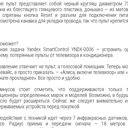
не пульт представляет собой черный кругляш диаметром 7
на из блестящего глянцевого пластика, донышко — из матов
и спрятаны кнопка Reset и разъем для подключения пита
смотрена канавка для укладки провода, так что пульт крепитс
поможет?
вная задача Yandex SmartControl YNDX-0006 — устранить 
ему: потерянные пульты от телевизора и кондиционера.
равление отвечает не пульт, а голосовой помощник. Теперь м
евайс, а просто приказать — «Алиса, включи телевизор» или 
нате прохладнее». Все просто и удобно.
инусов стоит отметить, что поддерживаются только 
иционеры определенных марок и моделей. Возможно, в буду
исло будет расширяться. Сейчас же следует внимательно и
рживаемых устройств перед покупкой.
одействие с техникой идет через 7 инфракрасных датчиков,
усе. Радиус приема и передачи сигнала — 18 метров.