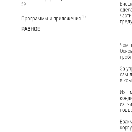
Внеш
59
сдела
част
17
Программы и приложения
преду
РАЗНОЕ
Чем 
Осно
пробл
За уп
сам д
в ком
Из м
конд
их ч
подде
Взаим
корп