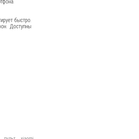
тфона.
ирует быстро.
фон. Доступны
с пульт
,
xiaomi
,