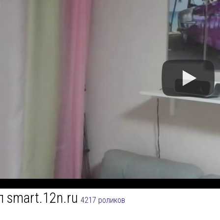
л smart.12n.ru
4217 роликов