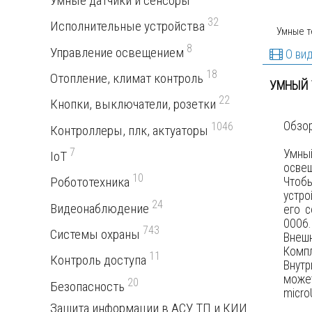
Умные датчики и сенсоры
32
Исполнительные устройства
Умные т
8
Управление освещением
О ви
18
Отопление, климат контроль
УМНЫЙ 
22
Кнопки, выключатели, розетки
Обзор
1046
Контроллеры, плк, актуаторы
7
Умны
IoT
освещ
10
Робототехника
Чтоб
устро
24
Видеонаблюдение
его с
0006.
743
Системы охраны
Внеш
Комп
11
Контроль доступа
Внутр
может
20
Безопасность
micro
Защита информации в АСУ ТП и КИИ