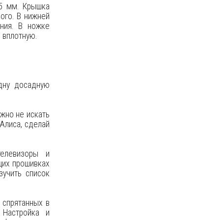
5 мм. Крышка
ого. В нижней
ния. В ножке
я вплотную.
одну досадную
ожно не искать
«Алиса, сделай
телевизоры и
щих прошивках
зучить список
 спрятанных в
 Настройка и