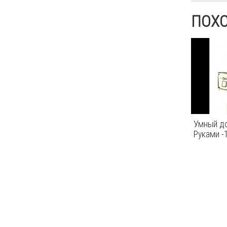
ПОХ
Умный до
Руками -