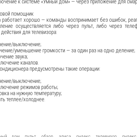
ючение к системе «Умный дом» — через приложение для смар
совой помощник
 работает хорошо — команды воспринимает без ошибок, реаг
вление осуществляется либо через пульт, либо через теле
 действия для телевизора:
чение/выключение;
чение/уменьшение громкости — за один раз на одно деление;
чение звука;
лючение каналов.
ондиционера предусмотрены такие операции:
чение/выключение;
ключение режимов работы;
овка на нужную температуру;
ть теплее/холоднее.
ный дом
,
пульт
,
обзор
,
алиса
,
яндекс
,
телевизор
,
яндек