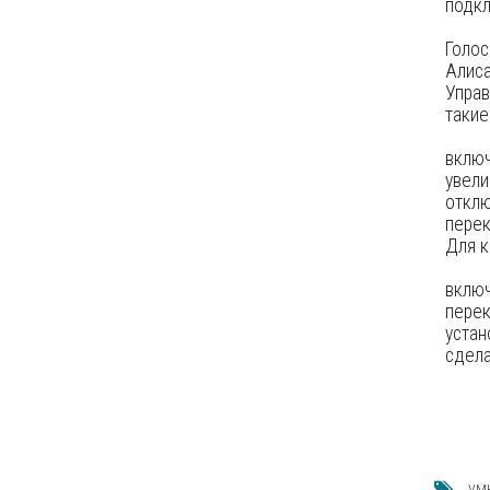
подкл
Голо
Алиса
Упра
такие
вклю
увели
отклю
перек
Для к
вклю
пере
устан
сдела
ум