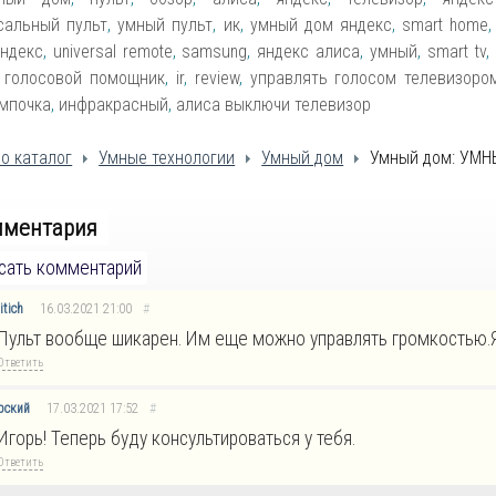
сальный пульт
,
умный пульт
,
ик
,
умный дом яндекс
,
smart home
яндекс
,
universal remote
,
samsung
,
яндекс алиса
,
умный
,
smart tv
,
,
голосовой помощник
,
ir
,
review
,
управлять голосом телевизоро
мпочка
,
инфракрасный
,
алиса выключи телевизор
о каталог
Умные технологии
Умный дом
Умный дом: УМН
мментария
сать комментарий
itich
16.03.2021
21:00
#
Пульт вообще шикарен. Им еще можно управлять громкостью.Я
Ответить
рский
17.03.2021
17:52
#
Игорь! Теперь буду консультироваться у тебя.
Ответить