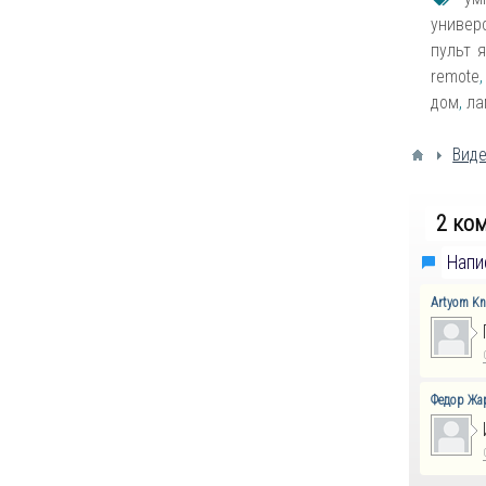
универ
пульт 
remote
дом
,
ла
Виде
2 ко
Напи
Artyom Kn
Федор Жа