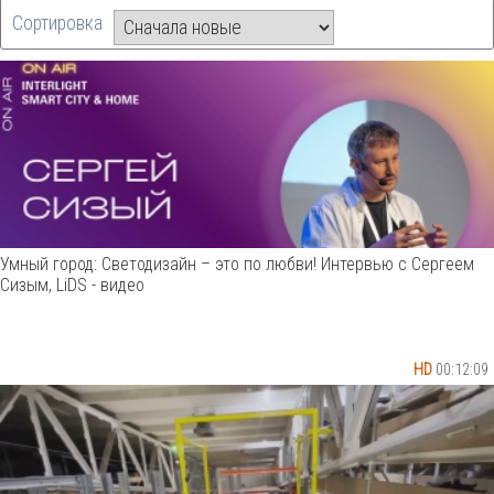
Сортировка
Умный город: Светодизайн – это по любви! Интервью с Сергеем
Сизым, LiDS - видео
HD
00:12:09