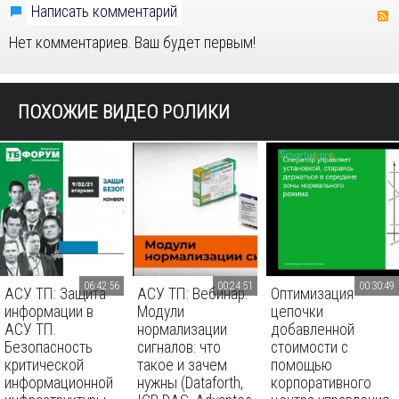
Написать комментарий
Нет комментариев. Ваш будет первым!
ПОХОЖИЕ ВИДЕО РОЛИКИ
06:42:56
00:24:51
00:30:49
АСУ ТП: Защита
АСУ ТП: Вебинар:
Оптимизация
информации в
Модули
цепочки
АСУ ТП.
нормализации
добавленной
Безопасность
сигналов: что
стоимости с
критической
такое и зачем
помощью
информационной
нужны (Dataforth,
корпоративного