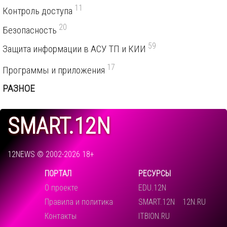
11
Контроль доступа
20
Безопасность
59
Защита информации в АСУ ТП и КИИ
17
Программы и приложения
РАЗНОЕ
SMART.12N
12NEWS © 2002-2026 18+
ПОРТАЛ
РЕСУРСЫ
О проекте
EDU.12N
Правила и политика
SMART.12N
12N.RU
Контакты
ITBION.RU