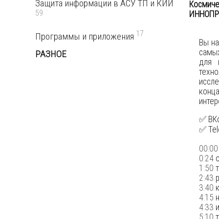
Защита информации в АСУ ТП и КИИ
Космиче
59
ИННОПР
17
Программы и приложения
Вы на
самы
РАЗНОЕ
для 
техн
иссле
конца
интер
✅ ВК
✅ Tel
00:00
0:24
о
1:50
т
2:43
р
3:40
к
4:15
н
4:33
и
5:10
т