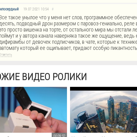
милосердный
19.07.2021
10:54
#
Все такое унылое что у меня нет слов, программное обеспеч
десять, подводный дрон размером с паровоз-гениально, реле 
это просто вишенка на торте, от остального мира мы отстали л
поймут и у автора канала наверняка такое же ощущение, ведь 
дифирамбы от девочек подписчиков, в чате, которые к техник
автомату который ее ощипывает, придают особую пикантност
Ответить
ОЖИЕ ВИДЕО РОЛИКИ
00:09:52