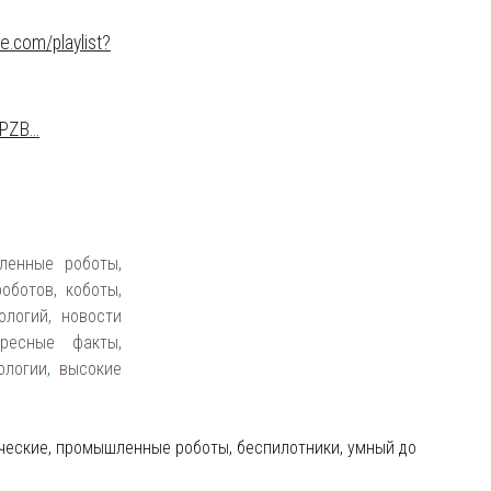
e.com/playlist?
PZB...
ленные роботы
,
роботов
,
коботы
,
ологий
,
новости
ересные факты
,
ологии
,
высокие
ческие, промышленные роботы, беспилотники, умный дом и друг