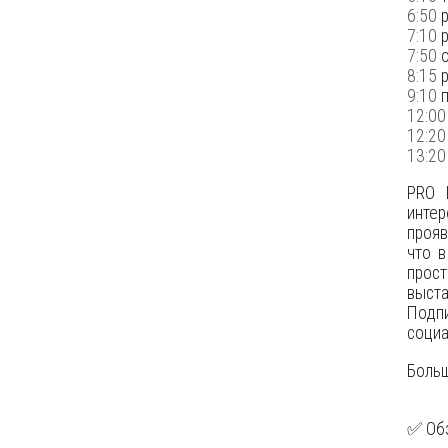
6:50
р
7:10
р
7:50
о
8:15
р
9:10
п
12:00
12:20
13:20
PRO 
инте
прояв
что 
прос
выста
Подп
социа
Больш
✅ Об