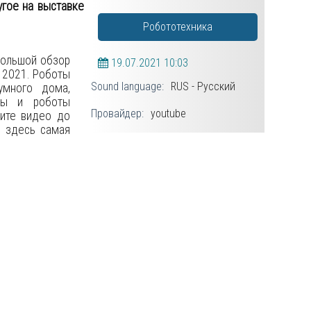
гое на выставке
Робототехника
большой обзор
19.07.2021
10:03
 2021. Роботы
Sound language:
RUS - Русский
умного дома,
оты и роботы
Провайдер:
youtube
рите видео до
д здесь самая