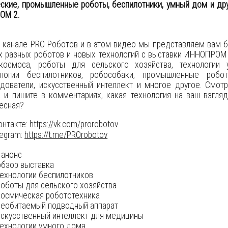
ские, промышленные роботы, беспилотники, умный дом и дру
ОМ 2.
 канале PRO Роботов и в этом видео мы представляем вам 
х разных роботов и новых технологий с выставки ИННОПРОМ
космоса, роботы для сельского хозяйства, технологии 
ологии беспилотников, робособаки, промышленные роб
дователи, искусственный интеллект и многое другое. Смот
 и пишите в комментариях, какая технология на ваш взгля
есная?
онтакте:
https://vk.com/prorobotov
egram:
https://t.me/PROrobotov
анонс
бзор выставка
ехнологии беспилотников
оботы для сельского хозяйства
осмическая робототехника
еобитаемый подводный аппарат
скусственный интеллект для медицины
ехнологии умного дома