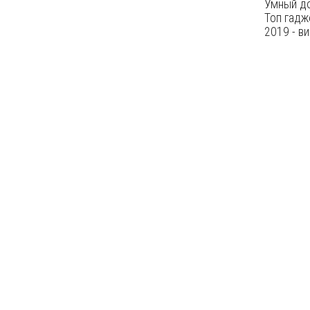
Умный до
Топ гадж
2019 - в