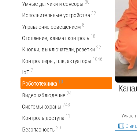
30
Умные датчики и сенсоры
32
Исполнительные устройства
8
Управление освещением
18
Отопление, климат контроль
22
Кнопки, выключатели, розетки
1046
Контроллеры, плк, актуаторы
7
IoT
10
Робототехника
Кана
24
Видеонаблюдение
743
Системы охраны
Умные т
11
Контроль доступа
О ви
20
Безопасность