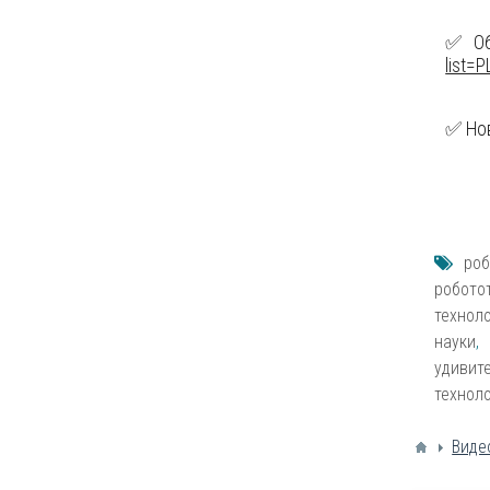
✅Обз
list=P
✅ Нов
роб
робото
технол
науки
удивит
технол
Виде