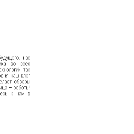
удущего, нас
ника во всех
ехнологий, так
одня наш влог
делает обзоры
ица — роботы!
тесь к нам в