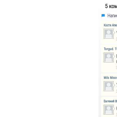
5 ко
Напи
Костя Ал
Torgud. 
Mils Miso
Евгений 