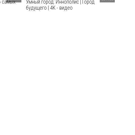
5 самых
Умный город: Иннополис | Город
будущего | 4K - видео