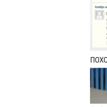
Келебра 
ПОХ