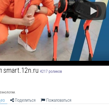
л smart.12n.ru
4217 роликов
ехнологии.
део
Поделиться
Пожаловаться