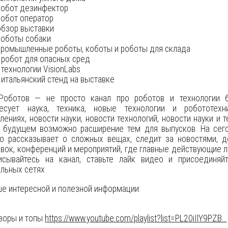
обот дезинфектор
обот оператор
бзор выставки
оботы собаки
ромышленные роботы, коботы и роботы для склада
робот для опасных сред
технологии VisionLabs
итальянский стенд на выставке
Роботов — не просто канал про роботов и технологии б
ресует наука, техника, новые технологии и робототех
лениях, новости науки, новости технологий, новости науки и т
в будущем возможно расширение тем для выпусков. На сег
то рассказывает о сложных вещах, следит за новостями, 
вок, конференций и мероприятий, где главные действующие л
исывайтесь на канал, ставьте лайк видео и присоединяй
льных сетях
е интересной и полезной информации:
зоры и топы
https://www.youtube.com/playlist?list=PL20iIlY9PZB...