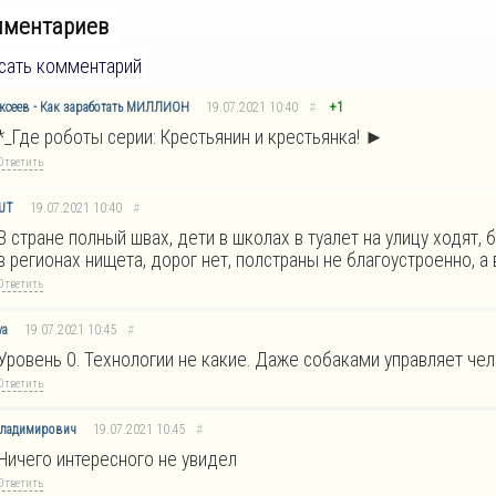
мментариев
сать комментарий
ексеев - Как заработать МИЛЛИОН
19.07.2021
10:40
#
+1
*_Где роботы серии: Крестьянин и крестьянка! ►
Ответить
TUT
19.07.2021
10:40
#
В стране полный швах, дети в школах в туалет на улицу ходят,
в регионах нищета, дорог нет, полстраны не благоустроенно, а
Ответить
va
19.07.2021
10:45
#
Уровень 0. Технологии не какие. Даже собаками управляет чел
Ответить
Владимирович
19.07.2021
10:45
#
Ничего интересного не увидел
Ответить