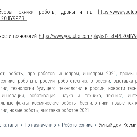
оры техники: роботы, дроны и т.д.
https://www.youtub
L20iIlY9PZB...
ости технологий:
https://www.youtube.com/playlist?list=PL20iIlY9
от
,
роботы
,
про роботов
,
иннопром
,
иннопром 2021
,
промыш
техника
,
роботы в россии
,
робототехника в россии
,
выставка 
огии
,
технологии будущего
,
технологии в россии
,
новости техн
,
инновации
,
роботизация
,
наука и техника
,
техника
,
инт
ельные факты
,
космические роботы
,
беспилотники
,
новые техн
огии
,
новые роботы
,
выставка роботов 2021
о каталог
По назначению
Робототехника
Умный дом: Косми