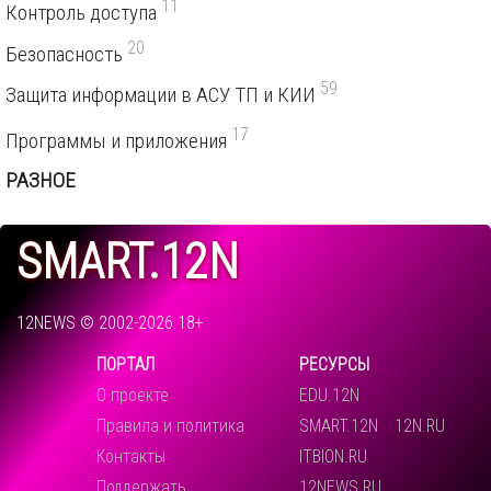
11
Контроль доступа
20
Безопасность
59
Защита информации в АСУ ТП и КИИ
17
Программы и приложения
РАЗНОЕ
SMART.12N
12NEWS © 2002-2026 18+
ПОРТАЛ
РЕСУРСЫ
О проекте
EDU.12N
Правила и политика
SMART.12N
12N.RU
Контакты
ITBION.RU
Поддержать
12NEWS.RU