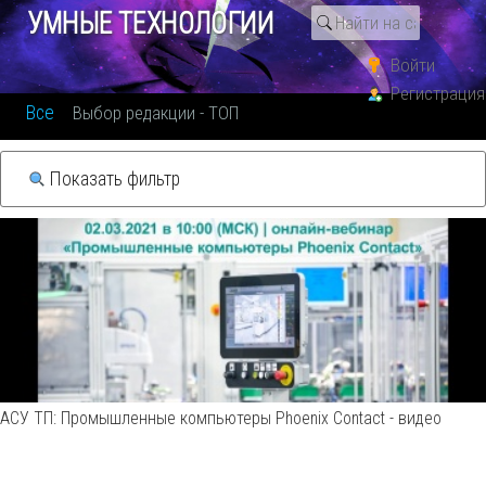
УМНЫЕ ТЕХНОЛОГИИ
Подписаться
0
Войти
Контроллеры, плк, актуаторы - всё видео
Регистрация
Все
Выбор редакции - ТОП
Показать фильтр
АСУ ТП: Промышленные компьютеры Phoenix Contact - видео