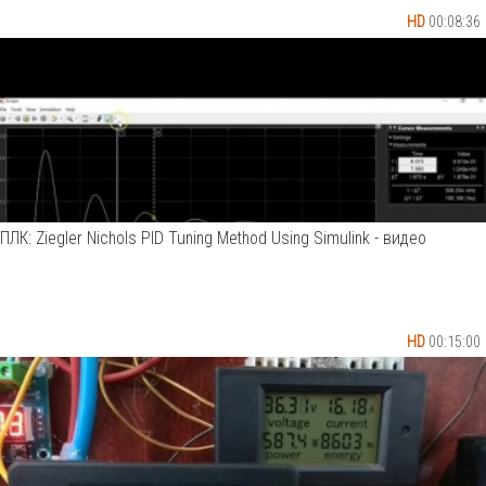
HD
00:08:36
ПЛК: Ziegler Nichols PID Tuning Method Using Simulink - видео
HD
00:15:00