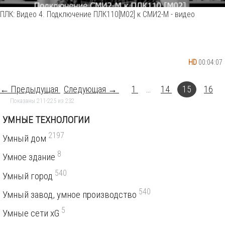
ПЛК: Видео 4. Подключение ПЛК110[М02] к СМИ2-М - видео
HD
00:04:07
← Предыдущая
Следующая →
1
...
14
15
16
Показаны 211-225 из 232
УМНЫЕ ТЕХНОЛОГИИ
2197
Умный дом
8
Умное здание
540
Умный город
540
Умный завод, умное производство
5
Умные сети xG