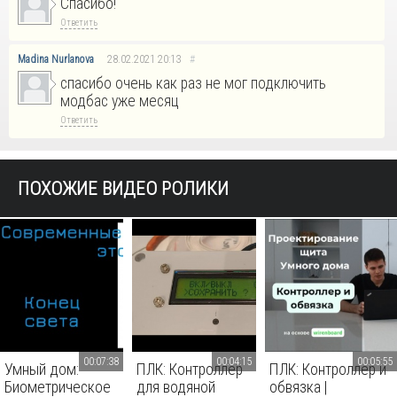
Спасибо!
Ответить
Madina Nurlanova
28.02.2021
20:13
#
спасибо очень как раз не мог подключить
модбас уже месяц
Ответить
ПОХОЖИЕ ВИДЕО РОЛИКИ
00:07:38
00:04:15
00:05:55
Умный дом:
ПЛК: Контроллер
ПЛК: Контроллер и
Биометрическое
для водяной
обвязка |