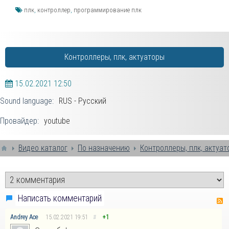
плк
,
контроллер
,
программирование плк
Контроллеры, плк, актуаторы
15.02.2021
12:50
Sound language:
RUS - Русский
Провайдер:
youtube
Видео каталог
По назначению
Контроллеры, плк, актуа
Написать комментарий
Andrey Ace
15.02.2021
19:51
#
+1