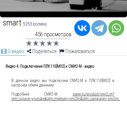
smart
5253 ролика
456 просмотров
О видео
Поделиться
Пожаловаться
Видео 4. Подключение ПЛК110[М02] к СМИ2-М - видео.
В данном видео мы подключим СМИ2-М к ПЛК110[M02] и
настроем обмен данными.
Подробнее СМИ2-М:
owen.ru/product/smi2_m?
utm_source=youtube&utm_medium=smi2m&utm_campaign=smi2m_cour