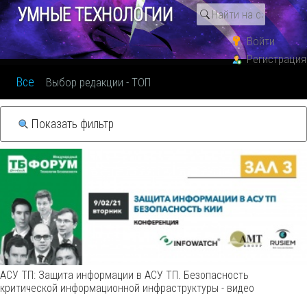
УМНЫЕ ТЕХНОЛОГИИ
Подписаться
0
Защита информации в АСУ ТП и КИИ - всё
Войти
видео
Регистрация
Все
Выбор редакции - ТОП
Показать фильтр
АСУ ТП: Защита информации в АСУ ТП. Безопасность
критической информационной инфраструктуры - видео