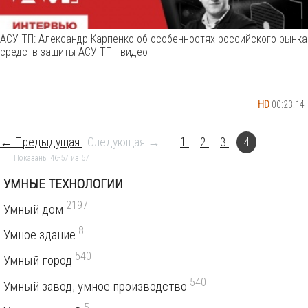
АСУ ТП: Александр Карпенко об особенностях российского рынка
средств защиты АСУ ТП - видео
HD
00:23:14
← Предыдущая
Следующая →
1
2
3
4
Показаны 46-57 из 57
УМНЫЕ ТЕХНОЛОГИИ
2197
Умный дом
8
Умное здание
540
Умный город
540
Умный завод, умное производство
5