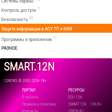
Системы охраны
11
Контроль доступа
20
Безопасность
59
Защита информации в АСУ ТП и КИИ
17
Программы и приложения
РАЗНОЕ
SMART.12N
12NEWS © 2002-2026 18+
ПОРТАЛ
РЕСУРСЫ
О проекте
EDU.12N
Правила и политика
SMART.12N
12N.RU
Контакты
ITBION.RU