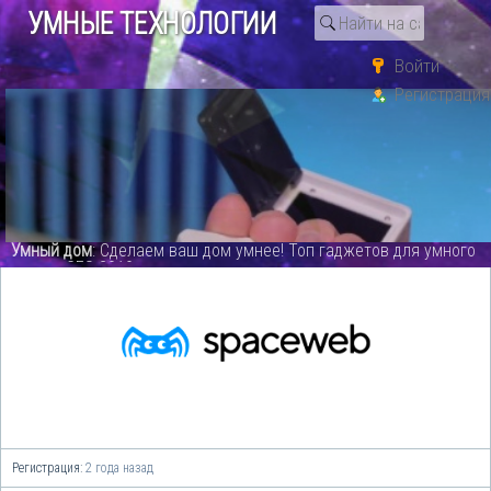
УМНЫЕ ТЕХНОЛОГИИ
Войти
Пользователи
Регистрация
spaceweb
0
0
5 месяцев назад
Рейтинг
Репутация
 Топ гаджетов для умного
СО
: GSM WiFi сигнализация PG107 о
сегодня.PG 107 Alarm System - виде
Регистрация:
2 года назад