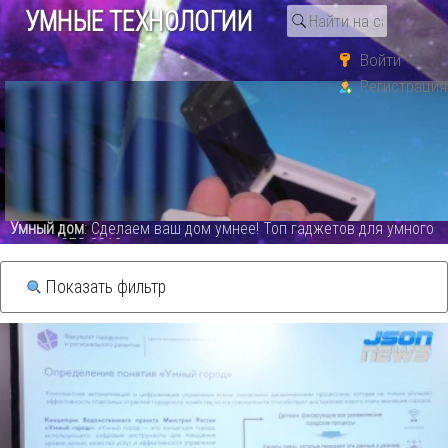
УМНЫЕ ТЕХНОЛОГИИ
Войти
Регистрация
Поиск по тегу «тенденции в
экономике»
Видео каталог
о
СО
: GSM WiFi сигнализация PG107 обзор лучшей системы на
сегодня.PG 107 Alarm System - видео
Показать фильтр