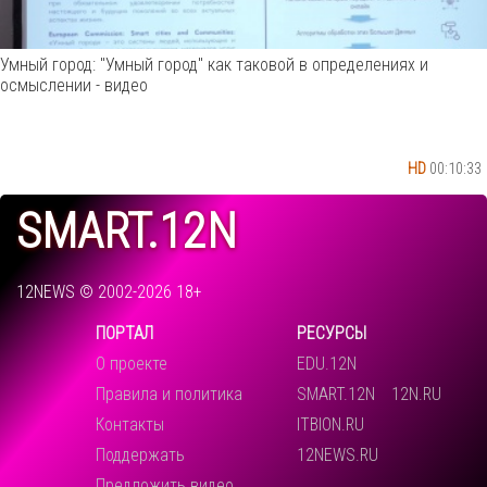
Умный город: "Умный город" как таковой в определениях и
осмыслении - видео
HD
00:10:33
SMART.12N
12NEWS © 2002-2026 18+
ПОРТАЛ
РЕСУРСЫ
О проекте
EDU.12N
Правила и политика
SMART.12N
12N.RU
Контакты
ITBION.RU
Поддержать
12NEWS.RU
Предложить видео