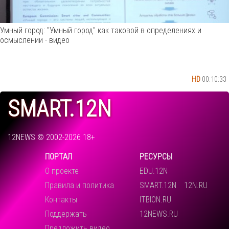
Умный город: "Умный город" как таковой в определениях и
осмыслении - видео
HD
00:10:33
SMART.12N
12NEWS © 2002-2026 18+
ПОРТАЛ
РЕСУРСЫ
О проекте
EDU.12N
Правила и политика
SMART.12N
12N.RU
Контакты
ITBION.RU
Поддержать
12NEWS.RU
Предложить видео