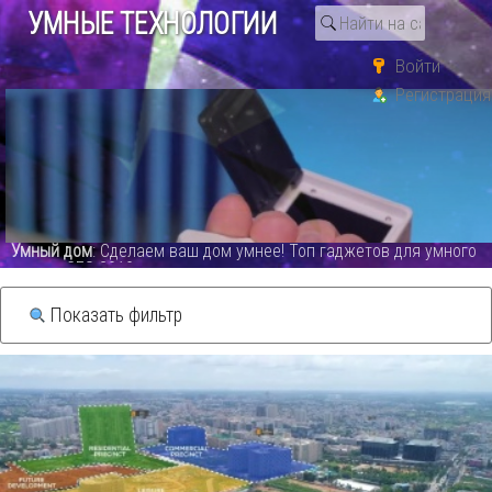
УМНЫЕ ТЕХНОЛОГИИ
Войти
Регистрация
Поиск по тегу «обсуждение
новостей»
Видео каталог
я умного
СО
: GSM WiFi сигнализация PG107 обзор лучшей сист
сегодня.PG 107 Alarm System - видео
Показать фильтр