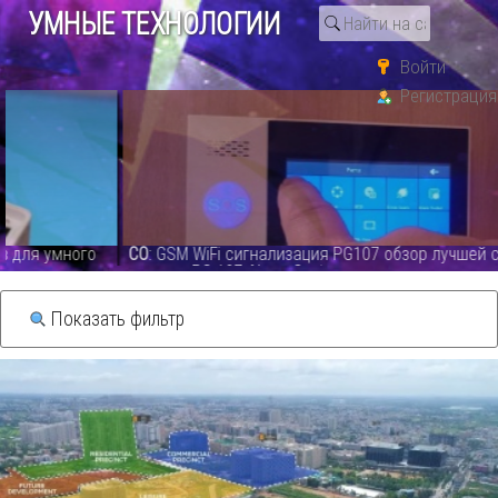
УМНЫЕ ТЕХНОЛОГИИ
Войти
Регистрация
Поиск по тегу «новостное
шоу»
Видео каталог
СО
: GSM WiFi сигнализация PG107 обзор лучшей системы на
сегодня.PG 107 Alarm System - видео
Показать фильтр