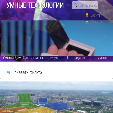
УМНЫЕ ТЕХНОЛОГИИ
Войти
Регистрация
Поиск по тегу «новости
технологий 2023»
Видео каталог
Умный дом
: Сделаем ваш дом умнее! Топ гаджетов для умного
дома с CES 2019 - видео
Показать фильтр