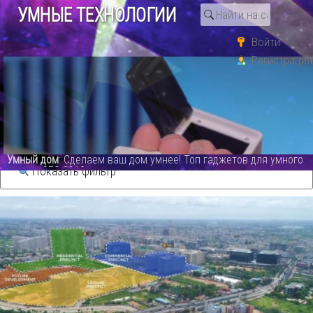
УМНЫЕ ТЕХНОЛОГИИ
Войти
Регистрация
Поиск по тегу «дрон»
Видео каталог
Умный дом
: Сделаем ваш дом умнее! Топ гаджетов для умного
дома с CES 2019 - видео
Показать фильтр