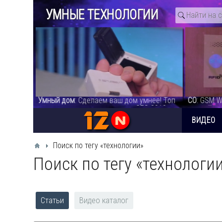
УМНЫЕ ТЕХНОЛОГИИ
,
Умный дом
: Сделаем ваш дом умнее! Топ
СО
: GSM W
гаджетов для умного дома с CES 2019 -
лучшей си
видео
System - 
ВИДЕО
Поиск по тегу «технологии»
Поиск по тегу «технологи
Статьи
Видео каталог