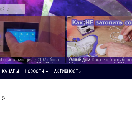
iFi сигнализация PG107 обзор
Умный дом
: Как перестать бесп
стемы на сегодня.PG 107 Alarm
Обзор умных датчиков HIPER - в
видео
КАНАЛЫ
НОВОСТИ
АКТИВНОСТЬ
и»