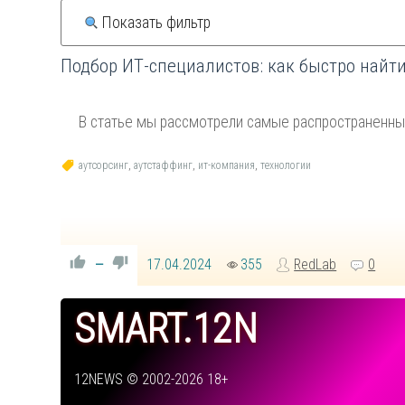
Показать фильтр
Подбор ИТ-специалистов: как быстро найт
В статье мы рассмотрели самые распространенные
аутсорсинг
,
аутстаффинг
,
ит-компания
,
технологии
17.04.2024
355
RedLab
0
—
SMART.12N
12NEWS © 2002-2026 18+