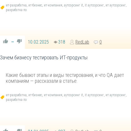
ит-разработка
,
ит-бизнес
,
ит-компания
,
аутсорсинг it
,
it аутсорсинг
,
ит аутсорсинг
,
разработка по
10.02.2025
318
RedLab
0
—
Зачем бизнесу тестировать ИТ-продукты
Какие бывают этапы и виды тестирования, и что QA дает
компаниям — рассказали в статье.
ит-разработка
,
ит-бизнес
,
ит-компания
,
аутсорсинг it
,
it аутсорсинг
,
ит аутсорсинг
,
разработка по