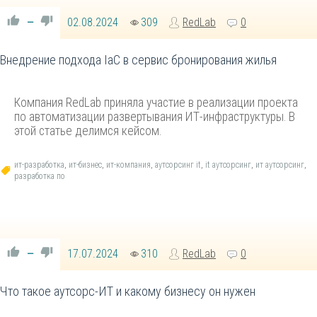
02.08.2024
309
RedLab
0
—
Внедрение подхода IaC в сервис бронирования жилья
Компания RedLab приняла участие в реализации проекта
по автоматизации развертывания ИТ-инфраструктуры. В
этой статье делимся кейсом.
ит-разработка
,
ит-бизнес
,
ит-компания
,
аутсорсинг it
,
it аутсорсинг
,
ит аутсорсинг
,
разработка по
17.07.2024
310
RedLab
0
—
Что такое аутсорс-ИТ и какому бизнесу он нужен