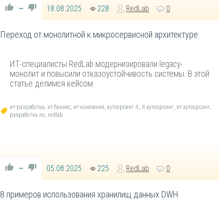
18.08.2025
228
RedLab
0
—
Переход от монолитной к микросервисной архитектуре
ИТ-специалисты RedLab модернизировали legacy-
монолит и повысили отказоустойчивость системы. В этой
статье делимся кейсом.
ит-разработка
,
ит-бизнес
,
ит-компания
,
аутсорсинг it
,
it аутсорсинг
,
ит аутсорсинг
,
разработка по
,
redlab
05.08.2025
225
RedLab
0
—
8 примеров использования хранилищ данных DWH