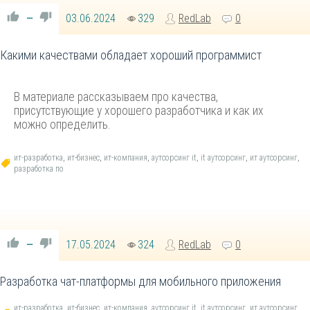
03.06.2024
329
RedLab
0
—
Какими качествами обладает хороший программист
В материале рассказываем про качества,
присутствующие у хорошего разработчика и как их
можно определить.
ит-разработка
,
ит-бизнес
,
ит-компания
,
аутсорсинг it
,
it аутсорсинг
,
ит аутсорсинг
,
разработка по
17.05.2024
324
RedLab
0
—
Разработка чат-платформы для мобильного приложения
ит-разработка
,
ит-бизнес
,
ит-компания
,
аутсорсинг it
,
it аутсорсинг
,
ит аутсорсинг
,