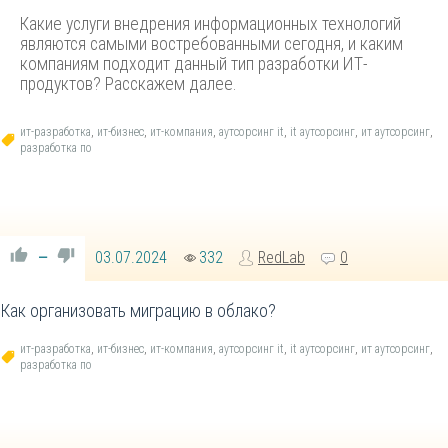
Какие услуги внедрения информационных технологий
являются самыми востребованными сегодня, и каким
компаниям подходит данный тип разработки ИТ-
продуктов? Расскажем далее.
ит-разработка
,
ит-бизнес
,
ит-компания
,
аутсорсинг it
,
it аутсорсинг
,
ит аутсорсинг
,
разработка по
03.07.2024
332
RedLab
0
—
Как организовать миграцию в облако?
ит-разработка
,
ит-бизнес
,
ит-компания
,
аутсорсинг it
,
it аутсорсинг
,
ит аутсорсинг
,
разработка по