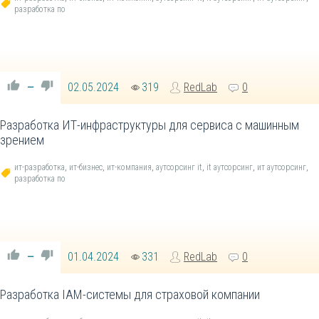
разработка по
02.05.2024
319
RedLab
0
—
Разработка ИТ-инфраструктуры для сервиса с машинным
зрением
ит-разработка
,
ит-бизнес
,
ит-компания
,
аутсорсинг it
,
it аутсорсинг
,
ит аутсорсинг
,
разработка по
01.04.2024
331
RedLab
0
—
Разработка IAM-системы для страховой компании