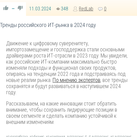
11.03.2024
348
RedLab
0
—
Тренды российского ИТ-рынка в 2024 году
Движение к цифровому суверенитету,
импортозамещение и господдержка стали основными
драйверами роста ИТ-отрасли в 2023 году. Мы увидели,
как российские ИТ-компании максимально быстро
изменяли подходы и функционал своих продуктов,
опираясь на тенденции 2022 года и подстраиваясь под
новые реалии рынка.
По мнению экспертов
, все тренды
сохранятся и будут развиваться в наступившем 2024
году.
Рассказываем, на какие инновации стоит обратить
внимание, чтобы сохранить лидирующие позиции в
своем сегменте и сделать компанию устойчивой к
внешним изменениям.
ит-разработка
,
ит-бизнес
,
ит-компания
,
аутсорсинг it
,
it аутсорсинг
,
ит аутсорсинг
,