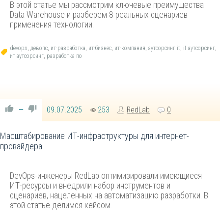
В этой статье мы рассмотрим ключевые преимущества
Data Warehouse и разберем 8 реальных сценариев
применения технологии.
devops
,
девопс
,
ит-разработка
,
ит-бизнес
,
ит-компания
,
аутсорсинг it
,
it аутсорсинг
,
ит аутсорсинг
,
разработка по
09.07.2025
253
RedLab
0
—
Масштабирование ИТ-инфраструктуры для интернет-
провайдера
DevOps-инженеры RedLab оптимизировали имеющиеся
ИТ-ресурсы и внедрили набор инструментов и
сценариев, нацеленных на автоматизацию разработки. В
этой статье делимся кейсом.