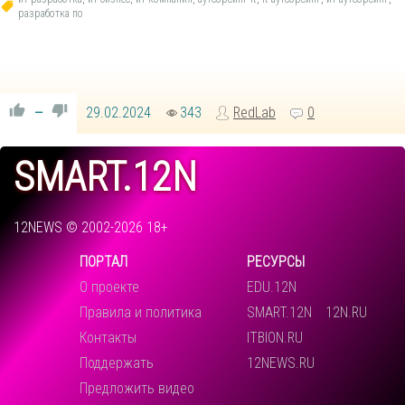
разработка по
29.02.2024
343
RedLab
0
—
SMART.12N
12NEWS © 2002-2026 18+
ПОРТАЛ
РЕСУРСЫ
О проекте
EDU.12N
Правила и политика
SMART.12N
12N.RU
Контакты
ITBION.RU
Поддержать
12NEWS.RU
Предложить видео