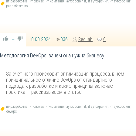
ит-разработка
,
ит-бизнес
,
ит-компания
,
аутсорсинг it
,
it аутсорсинг
,
ит аутсорсинг
,
разработка по
18.03.2024
336
RedLab
0
—
Методология DevOps: зачем она нужна бизнесу
За счет чего происходит оптимизация процесса, в чем
принципиальное отличие DevOps от стандартного
подхода к разработке и какие принципы включает
практика — рассказываем в статье.
ит-разработка
,
ит-бизнес
,
ит-компания
,
аутсорсинг it
,
it аутсорсинг
,
ит аутсорсинг
,
devops