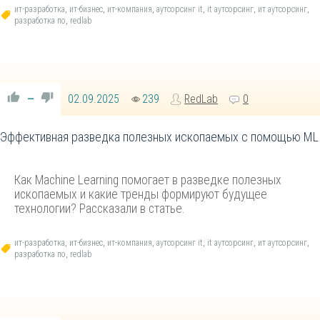
ит-разработка
,
ит-бизнес
,
ит-компания
,
аутсорсинг it
,
it аутсорсинг
,
ит аутсорсинг
,
разработка по
,
redlab
02.09.2025
239
RedLab
0
—
Эффективная разведка полезных ископаемых с помощью ML
Как Machine Learning помогает в разведке полезных
ископаемых и какие тренды формируют будущее
технологии? Рассказали в статье.
ит-разработка
,
ит-бизнес
,
ит-компания
,
аутсорсинг it
,
it аутсорсинг
,
ит аутсорсинг
,
разработка по
,
redlab