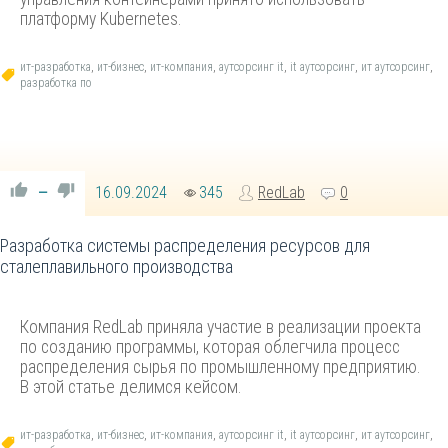
платформу Kubernetes.
ит-разработка
,
ит-бизнес
,
ит-компания
,
аутсорсинг it
,
it аутсорсинг
,
ит аутсорсинг
,
разработка по
16.09.2024
345
RedLab
0
—
Разработка системы распределения ресурсов для
сталеплавильного производства
Компания RedLab приняла участие в реализации проекта
по созданию программы, которая облегчила процесс
распределения сырья по промышленному предприятию.
В этой статье делимся кейсом.
ит-разработка
,
ит-бизнес
,
ит-компания
,
аутсорсинг it
,
it аутсорсинг
,
ит аутсорсинг
,