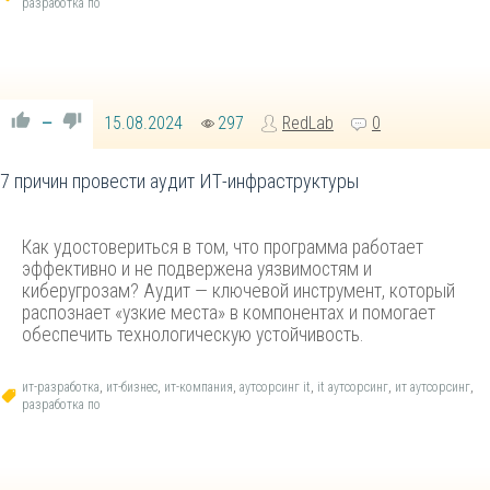
разработка по
15.08.2024
297
RedLab
0
—
7 причин провести аудит ИТ-инфраструктуры
Как удостовериться в том, что программа работает
эффективно и не подвержена уязвимостям и
киберугрозам? Аудит — ключевой инструмент, который
распознает «узкие места» в компонентах и помогает
обеспечить технологическую устойчивость.
ит-разработка
,
ит-бизнес
,
ит-компания
,
аутсорсинг it
,
it аутсорсинг
,
ит аутсорсинг
,
разработка по