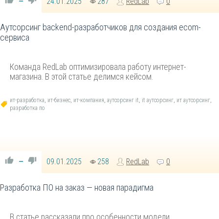
24.01.2025
287
RedLab
0
—
Аутсорсинг backend-разработчиков для создания ecom-
сервиса
Команда RedLab оптимизировала работу интернет-
магазина. В этой статье делимся кейсом.
ит-разработка
,
ит-бизнес
,
ит-компания
,
аутсорсинг it
,
it аутсорсинг
,
ит аутсорсинг
,
разработка по
09.01.2025
258
RedLab
0
—
Разработка ПО на заказ — новая парадигма
В статье рассказали про особенности модели