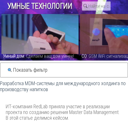
УМНЫЕ ТЕХНОЛОГИИ
Поиск по тегу «ит-бизнес»
Статьи
Новости
Умный дом
: Сделаем ваш дом умнее!
СО
: GSM WiFi сигнализа
Топ гаджетов для умного дома с CES
обзор лучшей системы 
2019 - видео
107 Alarm System - виде
Показать фильтр
Разработка MDM-системы для международного холдинга по
производству напитков
ИТ-компания RedLab приняла участие в реализации
проекта по созданию решения Master Data Management.
В этой статье делимся кейсом.