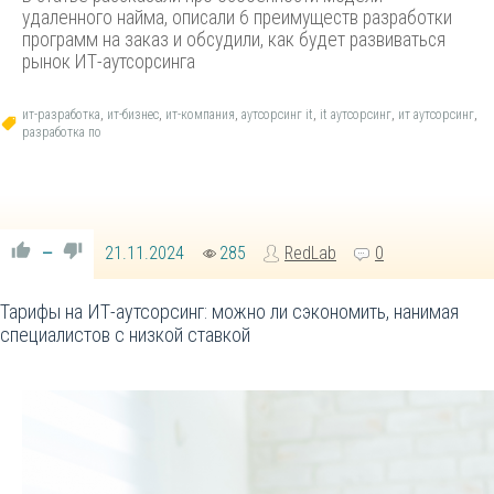
удаленного найма, описали 6 преимуществ разработки
программ на заказ и обсудили, как будет развиваться
рынок ИТ-аутсорсинга
ит-разработка
,
ит-бизнес
,
ит-компания
,
аутсорсинг it
,
it аутсорсинг
,
ит аутсорсинг
,
разработка по
21.11.2024
285
RedLab
0
—
Тарифы на ИТ-аутсорсинг: можно ли сэкономить, нанимая
специалистов с низкой ставкой