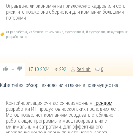
Оправдана ли экономия на привлечение кадров или есть
риск, что позже она обернется для компании большими
потерями
ит-разработка
,
ит-бизнес
,
ит-компания
,
аутсорсинг it
,
it аутсорсинг
,
ит аутсорсинг
,
разработка по
17.10.2024
292
RedLab
0
—
Kubernetes: обзор технологии и главные преимущества
Контейнеризация считается неизменным
трендом
разработки ИТ-продуктов нескольких последних лет.
Метод позволяет компаниям создавать стабильно
работающие программы и масштабировать их с
минимальными затратами. Для эффективного
управления контейнерами принято использовать