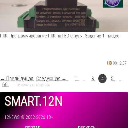
ПЛК: Программирование ПЛК на FBD с нуля. Задание 1 - видео
HD
00:12:07
← Предыдущая
Следующая →
1
...
3
4
5
...
66
Показаны 46-60 из 986
SMART.12N
12NEWS © 2002-2026 18+