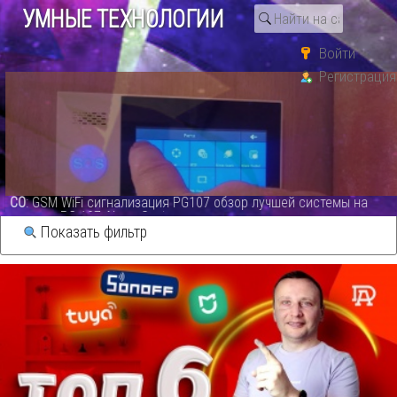
УМНЫЕ ТЕХНОЛОГИИ
Войти
Пользователи
smart
Регистрация
smart
/
Видео
Подписаться
0
записи · Все
RSS
Все
Выбор редакции - ТОП
СО
: GSM WiFi сигнализация PG107 обзор лучшей системы на
сегодня.PG 107 Alarm System - видео
Показать фильтр