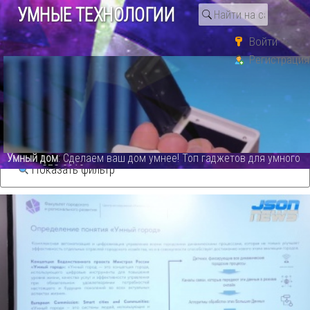
УМНЫЕ ТЕХНОЛОГИИ
Войти
Регистрация
Поиск по тегу «json.tv»
Видео каталог
м умнее! Топ гаджетов для умного
СО
: GSM WiFi сигнализация
Показать фильтр
сегодня.PG 107 Alarm Syste